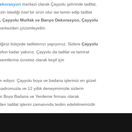
Dekorasyon
merkezi olarak Çayyolu şehrinde tadilat,
izin istediği özel bir ürün olur ise temin edip tadilat
lat, Çayyolu Mutfak ve Banyo Dekorasyon, Çayyolu
ek merkezden çözümleyelim.
iniz bütçede tadilatınızı yapıyoruz. Sizlere
Çayyolu
elefon kadar yakınız. Çayyolu da tadilat ve tamirat
mtlerine ücretsiz olarak keşif için
 ediyor. Çayyolu boya ve badana işlerinizi en güzel
 kadromuzla ve 12 yıllık deneyimimizle sizlerin
asyon Boya Badana ve Yenileme firması olarak
en tadilat işlerini zamanında teslim edebilmemizdir.