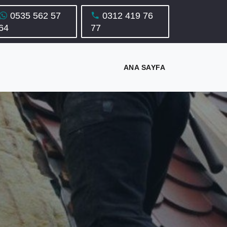
0535 562 57
0312 419 76
64
77
ANA SAYFA