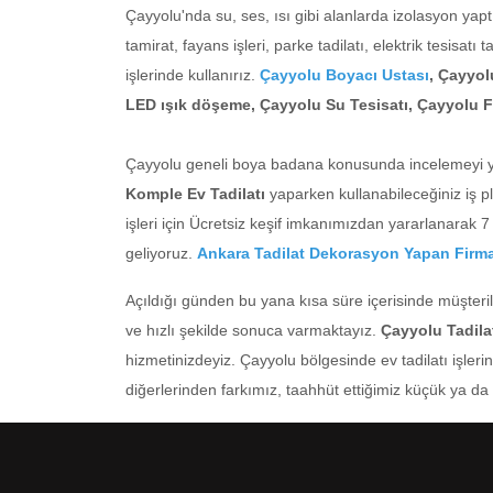
Çayyolu'nda su, ses, ısı gibi alanlarda izolasyon yaptır
tamirat, fayans işleri, parke tadilatı, elektrik tesisatı 
işlerinde kullanırız.
Çayyolu Boyacı Ustası
, Çayyol
LED ışık döşeme, Çayyolu Su Tesisatı, Çayyolu
Çayyolu geneli boya badana konusunda incelemeyi yeri
Komple Ev Tadilatı
yaparken kullanabileceğiniz iş pl
işleri için Ücretsiz keşif imkanımızdan yararlanarak 7 
geliyoruz.
Ankara Tadilat Dekorasyon Yapan Firm
Açıldığı günden bu yana kısa süre içerisinde müşteri
ve hızlı şekilde sonuca varmaktayız.
Çayyolu Tadil
hizmetinizdeyiz. Çayyolu bölgesinde ev tadilatı işleri
diğerlerinden farkımız, taahhüt ettiğimiz küçük ya d