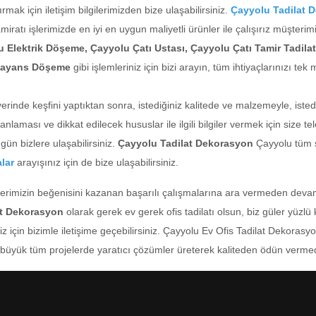
mak için iletişim bilgilerimizden bize ulaşabilirsiniz.
Çayyolu Tadilat 
tamiratı işlerimizde en iyi en uygun maliyetli ürünler ile çalışırız müşterim
u Elektrik Döşeme, Çayyolu Çatı Ustası, Çayyolu Çatı Tamir Tadi
 Fayans Döşeme
gibi işlemleriniz için bizi arayın, tüm ihtiyaçlarınızı t
nde keşfini yaptıktan sonra, istediğiniz kalitede ve malzemeyle, istediğ
anlaması ve dikkat edilecek hususlar ile ilgili bilgiler vermek için size t
gün bizlere ulaşabilirsiniz.
Çayyolu Tadilat Dekorasyon
Çayyolu tüm se
alar
arayışınız için de bize ulaşabilirsiniz.
lerimizin beğenisini kazanan başarılı çalışmalarına ara vermeden devam
at Dekorasyon
olarak gerek ev gerek ofis tadilatı olsun, biz güler yüzlü
niz için bizimle iletişime geçebilirsiniz. Çayyolu Ev Ofis Tadilat Dekor
a büyük tüm projelerde yaratıcı çözümler üreterek kaliteden ödün vermed