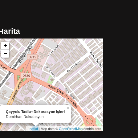
Harita
+
−
×
Çayyolu Tadilat Dekorasyon İşleri
Demirhan Dekorasyon
Leaflet
| Map data ©
OpenStreetMap
contributors